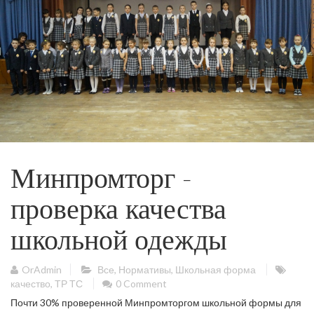
Минпромторг –
проверка качества
школьной одежды
OrAdmin
Все
,
Нормативы
,
Школьная форма
качество
,
ТР ТС
0 Comment
Почти 30% проверенной Минпромторгом школьной формы для