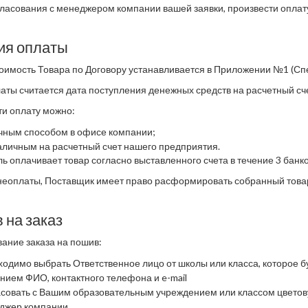
ласования с менеджером компании вашей заявки, произвести оплату 
ия оплаты
оимость Товара по Договору устанавливается в Приложении №1 (С
аты считается дата поступления денежных средств на расчетный сч
ти оплату можно:
чным способом в офисе компании;
аличным на расчетный счет нашего предприятия.
ь оплачивает товар согласно выставленного счета в течение 3 банко
 неоплаты, Поставщик имеет право расформировать собранный товар
 на заказ
ание заказа на пошив:
ходимо выбрать Ответственное лицо от школы или класса, которое 
анием ФИО, контактного телефона и e-mail
асовать с Вашим образовательным учреждением или классом цветов
джер компании