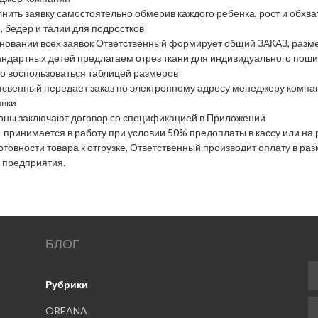
лнить заявку самостоятельно обмерив каждого ребенка, рост и обхва
, бедер и талии для подростков
сновании всех заявок Ответственный формирует общий ЗАКАЗ, размер
андартных детей предлагаем отрез ткани для индивидуального пошив
о воспользоваться
таблицей размеров
тсвенный передает заказ по электронному адресу менеджеру компан
авки
оны заключают договор со спецификацией в Приложении
з принимается в работу при условии 50% предоплаты в кассу или на
отовности товара к отгрузке, Ответственный производит оплату в р
у предприятия.
БЛОГ
Рубрики
OREANA