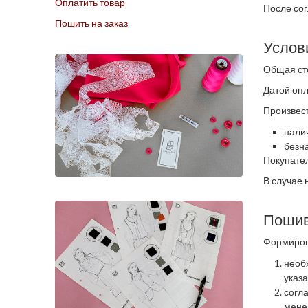
Оплатить товар
После сог
Пошить на заказ
Услов
Общая ст
Датой опл
Произвес
нали
безн
Покупател
В случае
Пошив
Формиров
необ
указ
согл
мене