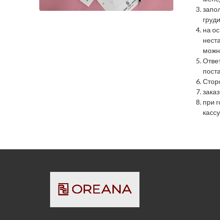
запо
груди
на о
нест
можн
Отве
пост
Стор
зака
при г
касс