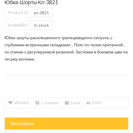
Юбка-Шорты Кл-3821
Product Id
кл-3821
Availability
In stock
Юбка-шорты расклешенного трапецевидного силуэта ,с
глубокими встречными складками .. Пояс по талии притачной ,
по спинке с регулируемой резинкой. Застежка в боковом шве на
тесьму молнию.
Wishlist
Compare
Email
Print
Description