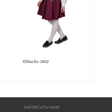
Юбка Кл-3402
Юбка Л-
НАПИСАТЬ НАМ