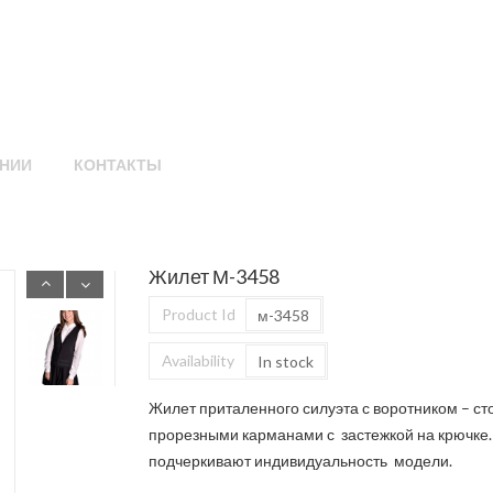
НИИ
КОНТАКТЫ
Жилет М-3458
Product Id
м-3458
Availability
In stock
Жилет приталенного силуэта с воротником – ст
прорезными карманами с застежкой на крючке
подчеркивают индивидуальность модели.