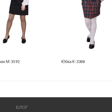
ан М-3592
Юбка К-3388
БЛОГ