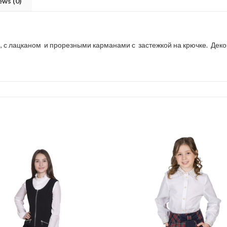
ews (0)
й, с лацканом и прорезными карманами с застежкой на крючке. Де