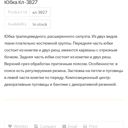
Юбка Кл-3827
Product Id
кл-3827
Availability
In stock
Юбка трапецевидного, расширенного силуэта. Из двух видов
ткани плательно-костюмной группы. Передняя часть юбки
состоит из кокетки и двух рюш, имеются карманы с отрезным
бочком. Задняя часть юбки состоит из кокетки и двух рюш.
Верхний срез обработан притачным поясом. Особенности: в
поясе есть регулируемая резина. Застежка на петли и пуговицы
в левой части кокетки по переду. Композиционный центр:
декоративные пуговицы и бантики с декоративной резинкой.
Wishlist
Compare
Email
Print