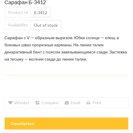
Сарафан Б-3412
Product Id
б-3412
Availability
Out of stock
Сарафан с V — образным вырезом. Юбка солнце — клеш, в
боковых швах прорезные карманы. На линии талии
декаративный бант с поясом завязывающимся сзади. Застежка
на тесьму — молнии сзади до линии талии.
Wishlist
Compare
Email
Print
Description