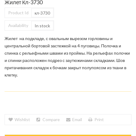
Жилет Кл-3730
Product Id
кл-3730
Availability
In stock
Жилет на подкладе, с овальным вырезом горловины и
центральной бортовой застежкой на 4 пуговицы. Полочка и
спинка с рельефными швами из проймы. На рельефах полочки
и спинки расположен подрез с заутюжинами складками. Шов
притачивания складок к бочкам закрыт полупоясом из ткани в
клетку.
Wishlist
Compare
Email
Print