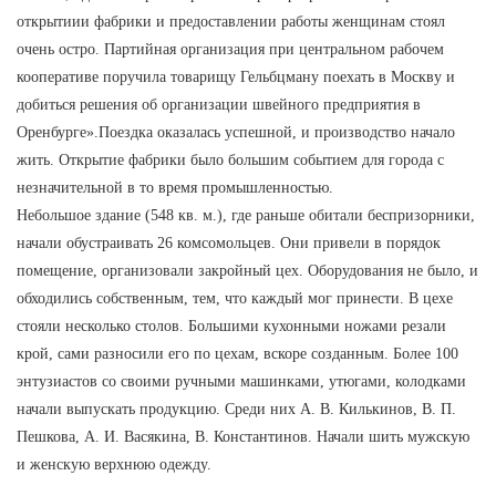
открытиии фабрики и предоставлении работы женщинам стоял
очень остро. Партийная организация при центральном рабочем
кооперативе поручила товарищу Гельбцману поехать в Москву и
добиться решения об организации швейного предприятия в
Оренбурге».Поездка оказалась успешной, и производство начало
жить. Открытие фабрики было большим событием для города с
незначительной в то время промышленностью.
Небольшое здание (548 кв. м.), где раньше обитали беспризорники,
начали обустраивать 26 комсомольцев. Они привели в порядок
помещение, организовали закройный цех. Оборудования не было, и
обходились собственным, тем, что каждый мог принести. В цехе
стояли несколько столов. Большими кухонными ножами резали
крой, сами разносили его по цехам, вскоре созданным. Более 100
энтузиастов со своими ручными машинками, утюгами, колодками
начали выпускать продукцию. Среди них А. В. Килькинов, В. П.
Пешкова, А. И. Васякина, В. Константинов. Начали шить мужскую
и женскую верхнюю одежду.