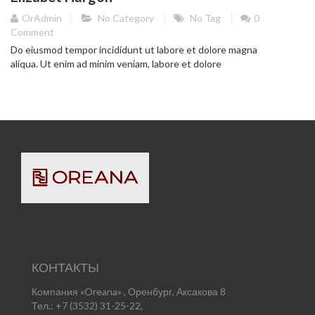
OrAdmin
No Category
No Tag
0
Comment
Do eiusmod tempor incididunt ut labore et dolore magna
aliqua. Ut enim ad minim veniam, labore et dolore
КОНТАКТЫ
Компания «Oreana» , Оренбург, Аксакова 8
Тел.: +7 (3532) 31-25-22,