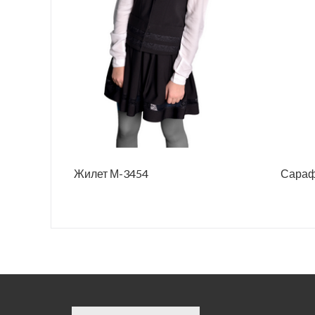
Жилет М-3454
Сараф