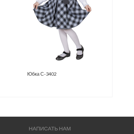
Юбка С-3402
Юбка С-
НАПИСАТЬ НАМ