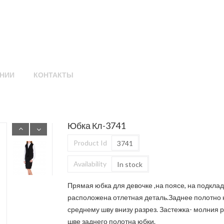
НИИ
КОНТАКТЫ
Юбка Кл-3741
Product Id
3741
Availability
In stock
Прямая юбка для девочке ,на поясе, на подкла
расположена отлетная деталь.Заднее полотно 
среднему шву внизу разрез. Застежка- молния 
шве заднего полотна юбки.