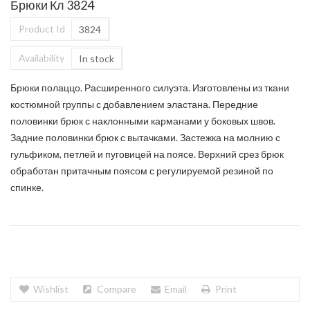
Брюки Кл 3824
Product Id
3824
Availability
In stock
Брюки полаццо. Расширенного силуэта. Изготовлены из ткани
костюмной группы с добавлением эластана. Передние
половинки брюк с наклонными карманами у боковых швов.
Задние половинки брюк с вытачками. Застежка на молнию с
гульфиком, петлей и пуговицей на поясе. Верхний срез брюк
обработан притачным поясом с регулируемой резиной по
спинке.
Wishlist
Compare
Email
Print