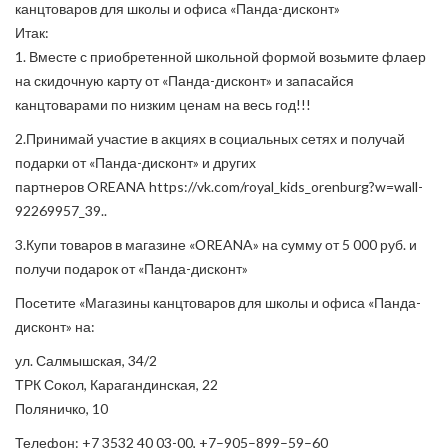
канцтоваров для школы и офиса «Панда-дисконт»
Итак:
1. Вместе с приобретенной школьной формой возьмите флаер
на скидочную карту от «Панда-дисконт» и запасайся
канцтоварами по низким ценам на весь год!!!
2.Принимай участие в акциях в социальных сетях и получай
подарки от «Панда-дисконт» и других
партнеров
OREANA
https://vk.com/royal_kids_orenburg?w=wall-
92269957_39..
3.Купи товаров в магазине «ОREANA» на сумму от 5 000 руб. и
получи подарок от «Панда-дисконт»
Посетите «Магазины канцтоваров для школы и офиса «Панда-
дисконт» на:
ул. Салмышская, 34/2
ТРК Сокол, Карагандинская, 22
Поляничко, 10
Телефон: +7 3532 40 03-00, +7–905–899–59–60